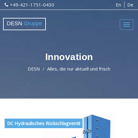
+49-421-1751-0430
En
De
DESN
Gruppe
Togg
navig
Innovation
DESN
Alles, die nur aktuell und frisch
DC Hydraulisches Rückschlagventil